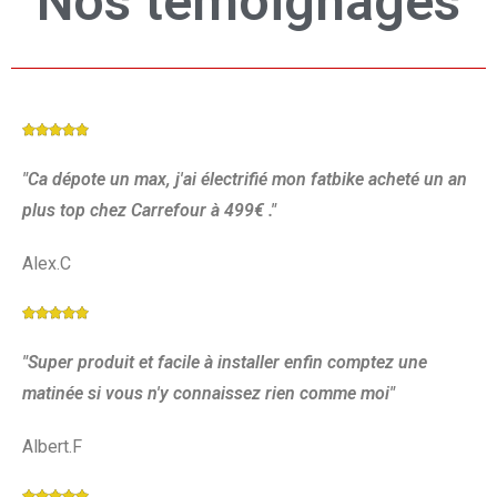
Nos témoignages





"Ca dépote un max, j'ai électrifié mon fatbike acheté un an
plus top chez Carrefour à 499€ ."
Alex.C





"Super produit et facile à installer enfin comptez une
matinée si vous n'y connaissez rien comme moi"
Albert.F




