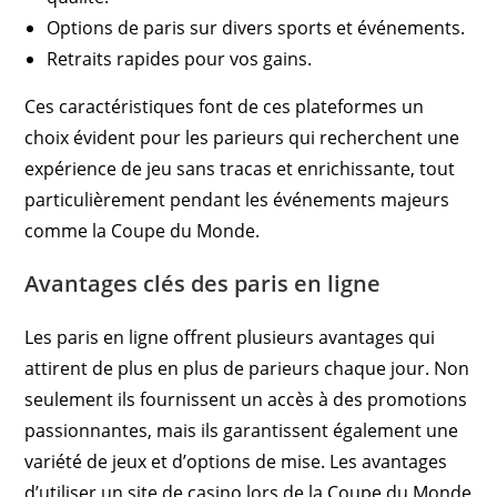
Options de paris sur divers sports et événements.
Retraits rapides pour vos gains.
Ces caractéristiques font de ces plateformes un
choix évident pour les parieurs qui recherchent une
expérience de jeu sans tracas et enrichissante, tout
particulièrement pendant les événements majeurs
comme la Coupe du Monde.
Avantages clés des paris en ligne
Les paris en ligne offrent plusieurs avantages qui
attirent de plus en plus de parieurs chaque jour. Non
seulement ils fournissent un accès à des promotions
passionnantes, mais ils garantissent également une
variété de jeux et d’options de mise. Les avantages
d’utiliser un site de casino lors de la Coupe du Monde