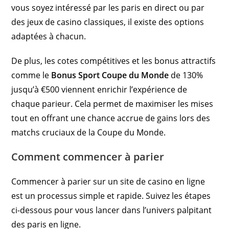
vous soyez intéressé par les paris en direct ou par
des jeux de casino classiques, il existe des options
adaptées à chacun.
De plus, les cotes compétitives et les bonus attractifs
comme le
Bonus Sport Coupe du Monde
de 130%
jusqu’à €500 viennent enrichir l’expérience de
chaque parieur. Cela permet de maximiser les mises
tout en offrant une chance accrue de gains lors des
matchs cruciaux de la Coupe du Monde.
Comment commencer à parier
Commencer à parier sur un site de casino en ligne
est un processus simple et rapide. Suivez les étapes
ci-dessous pour vous lancer dans l’univers palpitant
des paris en ligne.