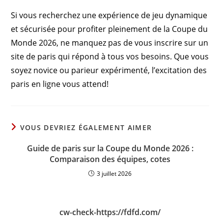
Si vous recherchez une expérience de jeu dynamique
et sécurisée pour profiter pleinement de la Coupe du
Monde 2026, ne manquez pas de vous inscrire sur un
site de paris qui répond à tous vos besoins. Que vous
soyez novice ou parieur expérimenté, l’excitation des
paris en ligne vous attend!
VOUS DEVRIEZ ÉGALEMENT AIMER
Guide de paris sur la Coupe du Monde 2026 :
Comparaison des équipes, cotes
3 juillet 2026
cw-check-https://fdfd.com/