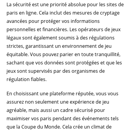
La sécurité est une priorité absolue pour les sites de
paris en ligne. Cela inclut des mesures de cryptage
avancées pour protéger vos informations
personnelles et financières. Les opérateurs de jeux
légaux sont également soumis à des régulations
strictes, garantissant un environnement de jeu
équitable. Vous pouvez parier en toute tranquillité,
sachant que vos données sont protégées et que les
jeux sont supervisés par des organismes de
régulation fiables.
En choisissant une plateforme réputée, vous vous
assurez non seulement une expérience de jeu
agréable, mais aussi un cadre sécurisé pour
maximiser vos paris pendant des événements tels
que la Coupe du Monde. Cela crée un climat de