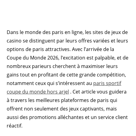
la
publication :
Dans le monde des paris en ligne, les sites de jeux de
casino se distinguent par leurs offres variées et leurs
options de paris attractives. Avec l’arrivée de la
Coupe du Monde 2026, l’excitation est palpable, et de
nombreux parieurs cherchent à maximiser leurs
gains tout en profitant de cette grande compétition,
notamment ceux qui s’intéressent au
paris sportif
coupe du monde hors arjel
. Cet article vous guidera
à travers les meilleures plateformes de paris qui
offrent non seulement des jeux captivants, mais
aussi des promotions alléchantes et un service client
réactif.