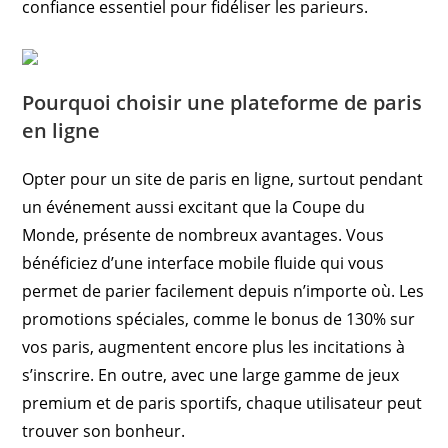
confiance essentiel pour fidéliser les parieurs.
Pourquoi choisir une plateforme de paris
en ligne
Opter pour un site de paris en ligne, surtout pendant
un événement aussi excitant que la Coupe du
Monde, présente de nombreux avantages. Vous
bénéficiez d’une interface mobile fluide qui vous
permet de parier facilement depuis n’importe où. Les
promotions spéciales, comme le bonus de 130% sur
vos paris, augmentent encore plus les incitations à
s’inscrire. En outre, avec une large gamme de jeux
premium et de paris sportifs, chaque utilisateur peut
trouver son bonheur.