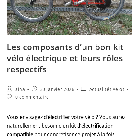
Les composants d’un bon kit
vélo électrique et leurs rôles
respectifs
Auteur/autrice
Publication
Post
aina
30 janvier 2026
Actualités vélos
de
publiée :
category:
Commentaires
0 commentaire
la
de
publication :
la
publication :
Vous envisagez d’électrifier votre vélo ? Vous aurez
naturellement besoin d’un
kit d’électrification
compatible
pour concrétiser ce projet à la fois