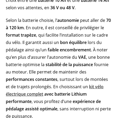
choix entre une
batterie 10 Ah
et une
batterie 14 Ah
selon vos attentes, en
36 V ou 48 V
.
Selon la batterie choisie, l’
autonomie
peut aller de
70
à 120 km
. En outre, il est conseillé de privilégier le
format trapèze
, qui facilite l’installation sur le cadre
du vélo. Il garantit aussi un
bon équilibre
lors du
pédalage ainsi qu’un
faible encombrement
. À noter
qu’en plus d’assurer l’autonomie du
VAE
, une bonne
batterie optimise la
stabilité de la puissance
fournie
au moteur. Elle permet de maintenir des
performances constantes
, surtout lors de montées
et de trajets prolongés. En choisissant un
kit vélo
électrique complet
avec batterie Lithium
performante
, vous profitez d’une
expérience de
pédalage assisté optimale
, sans interruption ni perte
de puissance.